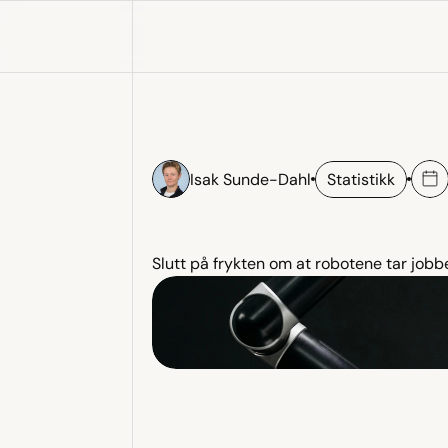
Isak Sunde-Dahl
Statistikk
AI
fjerner
ik
Slutt på frykten om at robotene tar jobbe