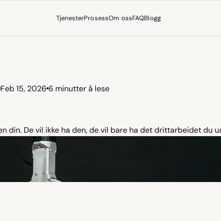
Tjenester
Prosess
Om oss
FAQ
Blogg
Feb 15, 2026
6 minutter å lese
ke
arbeidsplasser
n din. De vil ikke ha den, de vil bare ha det drittarbeidet du u