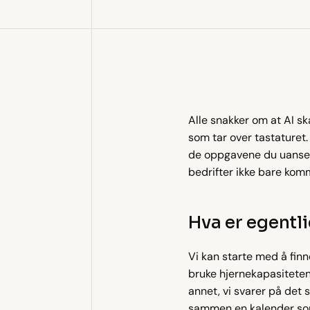
Alle snakker om at AI sk
som tar over tastaturet.
de oppgavene du uansett
bedrifter ikke bare komme
Hva er egentli
Vi kan starte med å finne
bruke hjernekapasiteten 
annet, vi svarer på det
sammen en kalender som a