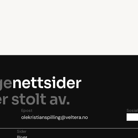
Kom i gang
ge
nettsider
r stolt av.
Epost
Sosia
olekristianspilling@veltera.no
Sider
Blogg