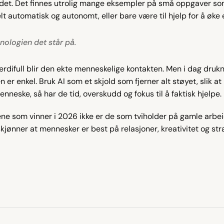
eidet. Det finnes utrolig mange eksempler på små oppgaver s
t automatisk og autonomt, eller bare være til hjelp for å øke e
knologien det står på.
 verdifull blir den ekte menneskelige kontakten. Men i dag drukn
n er enkel. Bruk AI som et skjold som fjerner alt støyet, slik at
neske, så har de tid, overskudd og fokus til å faktisk hjelpe.
ene som vinner i 2026 ikke er de som tviholder på gamle arbei
kjønner at mennesker er best på relasjoner, kreativitet og stra