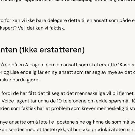
vorfor kan vi ikke bare delegere dette til en ansatt som både e
spert? Vel, det kan vi faktisk.
nten (ikke erstatteren)
 å se på en AI-agent som en ansatt som skal erstatte "Kasper" ell
 og Lise endelig får en 
ny
 ansatt som tar seg av mye av det de 
sk ikke burde gjøre.
fordi de har fått det til seg at det menneskelige vil bli fjernet.
 en Voice-agent tar unna de 10 telefonene om enkle spørsmål, få
nden som faktisk har et problem som krever menneskelig tils
 nye ansatte om å lete i e-postene sine og finne de som må sva
kan sendes med et tastetrykk, vil hun øke produktiviteten sin