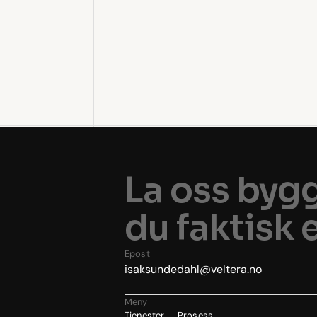
La oss byg
du faktisk e
Epost
isaksundedahl@veltera.no
Meny
Tjenester
Prosess