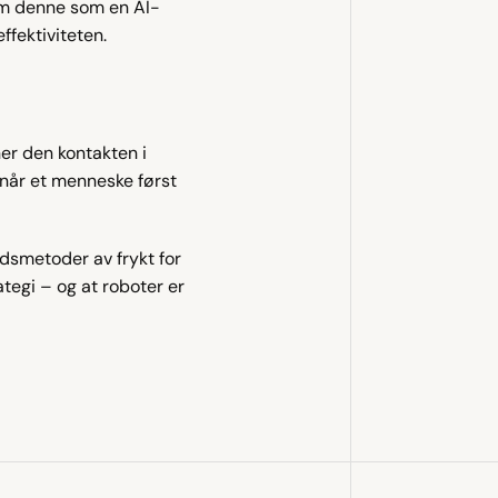
om denne som en AI-
ffektiviteten.
er den kontakten i 
 når et menneske først 
dsmetoder av frykt for 
tegi – og at roboter er 