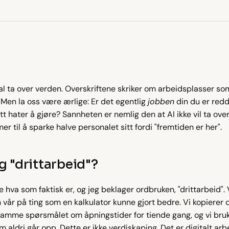
al ta over verden. Overskriftene skriker om arbeidsplasser som
 Men la oss være ærlige: Er det egentlig 
jobben
 din du er redd 
 hater å gjøre? Sannheten er nemlig den at AI ikke vil ta ove
r til å sparke halve personalet sitt fordi "fremtiden er her".
g "drittarbeid"?
 hva som faktisk er, og jeg beklager ordbruken, "drittarbeid". Vi 
vår på ting som en kalkulator kunne gjort bedre. Vi kopierer dat
 samme spørsmålet om åpningstider for tiende gang, og vi bruk
ldri går opp. Dette er ikke verdiskaping. Det er digitalt arb